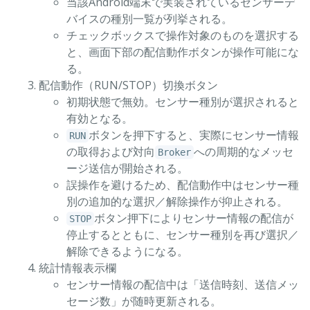
当該Android端末で実装されているセンサーデ
バイスの種別一覧が列挙される。
チェックボックスで操作対象のものを選択する
と、画面下部の配信動作ボタンが操作可能にな
る。
配信動作（RUN/STOP）切換ボタン
初期状態で無効。センサー種別が選択されると
有効となる。
ボタンを押下すると、実際にセンサー情報
RUN
の取得および対向
への周期的なメッセ
Broker
ージ送信が開始される。
誤操作を避けるため、配信動作中はセンサー種
別の追加的な選択／解除操作が抑止される。
ボタン押下によりセンサー情報の配信が
STOP
停止するとともに、センサー種別を再び選択／
解除できるようになる。
統計情報表示欄
センサー情報の配信中は「送信時刻、送信メッ
セージ数」が随時更新される。