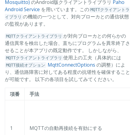
Mosquitto)
のAndroid版クライアントライブラリ
Paho
Android Service
を用いています。この
MQTTクライアントラ
の機能の一つとして、対向ブローカとの通信状態
イブラリ
の監視があります。
が対向ブローカとの何らかの
MQTTクライアントライブラリ
通信異常を検出した場合、直ちにプログラムを異常終了さ
せることが本アプリの既定動作です。 しかしながら、
使用上の工夫（具体的には
MQTTクライアントライブラリ
MqttConnectOptions
の調整）によ
MQTT接続オプション
り、通信路障害に対してある程度の抗堪性を確保すること
が可能です。 以下の各項目を試してみてください。
項番
手法
1
MQTTの自動再接続を有効にする