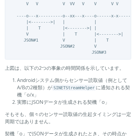
       V   V          V  VV   V    V      V V

   ----o---x----------o--xx---x----o------x-x--------
       |<-------->|   |            |

       |    T         |<-------->| |

       V              |    T       |<-------->|

      JSON#1          V            |    T

                     JSON#2        V

上図は、以下の2つの事象の時間関係を示しています。
Androidシステム側からセンサー読取値（例として
A/Bの2種類）が
に通知される契
SINETStreamHelper
機「o/x」
実際にJSONデータが生成される契機「o」
そもそも、個々のセンサー読取値の生起タイミングは一定
周期ではありません。
契機「o」でJSONデータが生成されたとき、その時点か