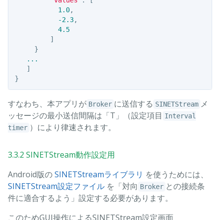
1.0
,
-2.3
,
4.5
]
}
...
]
}
すなわち、本アプリが
に送信する
メ
Broker
SINETStream
ッセージの最小送信間隔は「T」（設定項目
Interval
）により律速されます。
timer
3.3.2 SINETStream動作設定用
Android版の
SINETStreamライブラリ
を使うためには、
SINETStream設定ファイル
を「対向
との接続条
Broker
件に適合するよう」設定する必要があります。
このためGUI操作によるSINETStream設定画面