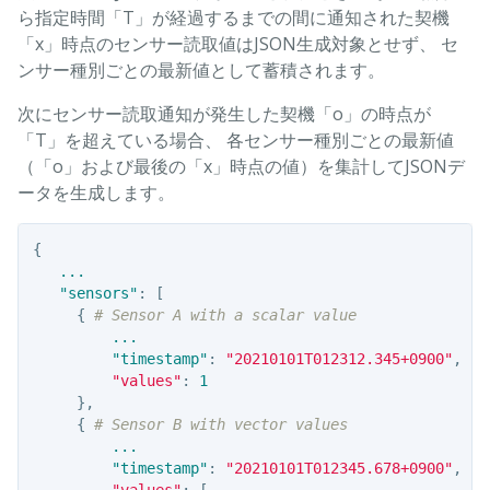
ら指定時間「T」が経過するまでの間に通知された契機
「x」時点のセンサー読取値はJSON生成対象とせず、 セ
ンサー種別ごとの最新値として蓄積されます。
次にセンサー読取通知が発生した契機「o」の時点が
「T」を超えている場合、 各センサー種別ごとの最新値
（「o」および最後の「x」時点の値）を集計してJSONデ
ータを生成します。
{
...
"sensors"
:
[
{
# Sensor A with a scalar value
...
"timestamp"
:
"
20210101T012312.345+0900"
,
#
"
values"
:
1
},
{
# Sensor B with vector values
...
"timestamp"
:
"
20210101T012345.678+0900"
,
#
"
values"
:
[