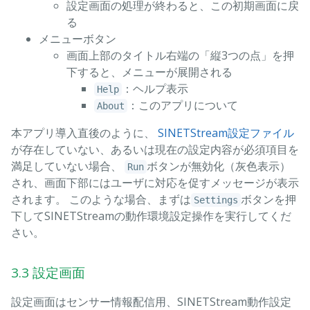
設定画面の処理が終わると、この初期画面に戻
る
メニューボタン
画面上部のタイトル右端の「縦3つの点」を押
下すると、メニューが展開される
：ヘルプ表示
Help
：このアプリについて
About
本アプリ導入直後のように、
SINETStream設定ファイル
が存在していない、あるいは現在の設定内容が必須項目を
満足していない場合、
ボタンが無効化（灰色表示）
Run
され、画面下部にはユーザに対応を促すメッセージが表示
されます。 このような場合、まずは
ボタンを押
Settings
下してSINETStreamの動作環境設定操作を実行してくだ
さい。
3.3 設定画面
設定画面はセンサー情報配信用、SINETStream動作設定