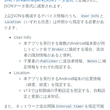
SINETStreamHelper#JSONデータ形式
で定義された
JSONデータ形式に成形されます。
上記JSONを構成するデバイス情報のうち、
と
User Info
（いずれも任意）は外部から指定する必要があ
Location
ります。
User Info
本アプリを実行する複数のAndroid端末群が同
じトピック名で
に接続する場合、送信
Broker
者の識別情報があると便利。
子要素の
に送信者情報、
に補
Publisher
Notes
足情報をそれぞれ指定する。
Location
本アプリを実行するAndroid端末の位置情報
（緯度、経度）を指定する。
v1.5では初期値の手動設定を想定する。自動設
定と更新には未対応。
また、ネットワーク送出間隔
を指定可能
Interval timer