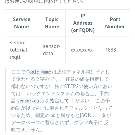
はお使いの環境に合わせてください。
IP
Service
Topic
Port
Address
Name
Name
Number
(or FQDN)
service-
sensor-
tutorial-
xx.xx.xx.xx
1883
data
mqtt
ここで
は通信チャネル識別子とし
Topic Name
て使われる文字列です。 任意の値を指定して
構わないのですが、特にSTEP2の使い方におい
ては、 バックエンドシステムの都合上、予約
語
を
指定して
ください。 この予
sensor-data
約語が後段処理に渡されるフィルターとなって
いるため、指定の 値と異なるとJSONデータが
データベースに蓄積されず、グラフ表示に 反
映できません。