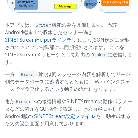
本アプリは、
機能のみを具備します。 当該
Writer
Android端末上で収集したセンサー値は
SINETStreamHelperライブラリ
によりJSON形式に成形
されて本アプリ制御部に非同期通知されます。 これを
SINETStreamメッセージとして対向の
に送信しま
Broker
す。
一方、
側では同メッセージ内容を解析してサーバ
Broker
側のデータベースに蓄積するとともに、 Webインタフェ
ースでグラフ化するという動作の流れになります。
また
への接続情報やSINETStreamの動作パラメー
Broker
タなどの諸元をGUI操作で設定し、その内容に応じて
Android版の
SINETStream設定ファイル
を自動生成する
ための設定画面も用意してあります。